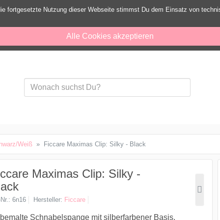
ie fortgesetzte Nutzung dieser Webseite stimmst Du dem Einsatz von techn
Alle Cookies akzeptieren
hwarz/Weiß
Ficcare Maximas Clip: Silky - Black
iccare Maximas Clip: Silky -
lack
-Nr.
6n16
Hersteller
Ficcare
emalte Schnabelspange mit silberfarbener Basis.