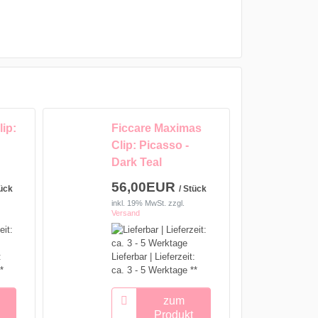
ip:
Ficcare Maximas
Clip: Picasso -
Dark Teal
56,00EUR
tück
/ Stück
inkl. 19% MwSt.
zzgl.
Versand
:
Lieferbar | Lieferzeit:
*
ca. 3 - 5 Werktage **
zum
Produkt