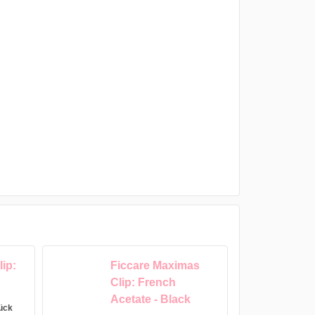
ip:
Ficcare Maximas
Clip: French
Acetate - Black
tück