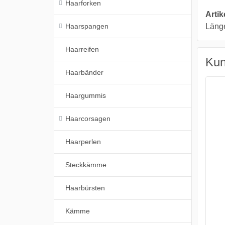
Haarforken
Arti
Haarspangen
Länge
Haarreifen
Kun
Haarbänder
Haargummis
Haarcorsagen
Haarperlen
Steckkämme
Haarbürsten
Kämme