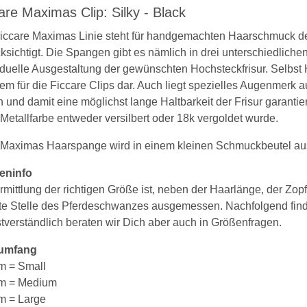
are Maximas Clip: Silky - Black
iccare Maximas Linie steht für handgemachten Haarschmuck de
ksichtigt. Die Spangen gibt es nämlich in drei unterschiedlic
iduelle Ausgestaltung der gewünschten Hochsteckfrisur. Selbst
em für die Ficcare Clips dar. Auch liegt spezielles Augenmerk au
n und damit eine möglichst lange Haltbarkeit der Frisur garantiert
Metallfarbe entweder versilbert oder 18k vergoldet wurde.
Maximas Haarspange wird in einem kleinen Schmuckbeutel ausg
eninfo
rmittlung der richtigen Größe ist, neben der Haarlänge, der Z
te Stelle des Pferdeschwanzes ausgemessen. Nachfolgend fin
tverständlich beraten wir Dich aber auch in Größenfragen.
umfang
m = Small
cm = Medium
m = Large