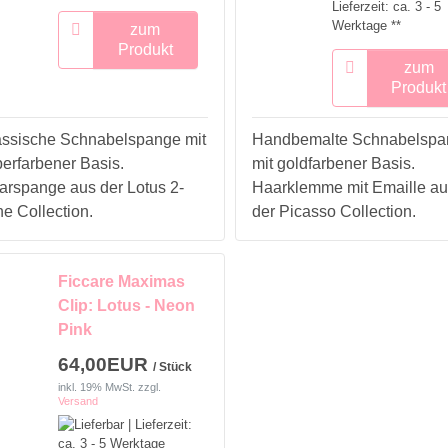
Lieferzeit: ca. 3 - 5
Werktage **
zum
Produkt
zum
Produkt
assische Schnabelspange mit
Handbemalte Schnabelspa
berfarbener Basis.
mit goldfarbener Basis.
arspange aus der Lotus 2-
Haarklemme mit Emaille au
e Collection.
der Picasso Collection.
Ficcare Maximas
Clip: Lotus - Neon
Pink
64,00EUR
/ Stück
inkl. 19% MwSt.
zzgl.
Versand