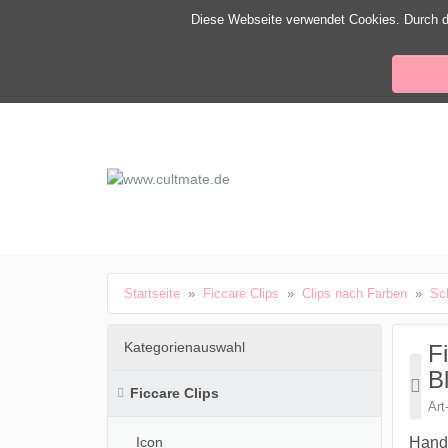
ließen
Diese Webseite verwendet Cookies. Durch d
www.cultmate.de
schließen
Suche
schließen
Suche
Startseite
Ficcare Clips
Clips nach Farben
Sc
Kategorienauswahl
F
B
Ficcare Clips
Art
Icon
Handb