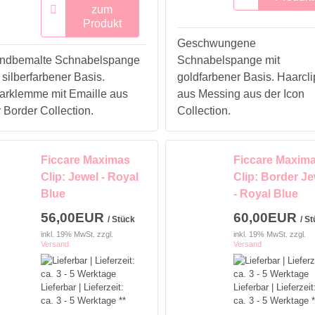
zum
Produkt
Geschwungene
ndbemalte Schnabelspange
Schnabelspange mit
 silberfarbener Basis.
goldfarbener Basis. Haarcli
arklemme mit Emaille aus
aus Messing aus der Icon
 Border Collection.
Collection.
Ficcare Maximas
Ficcare Maxim
Clip: Jewel - Royal
Clip: Border Je
Blue
- Royal Blue
56,00EUR
60,00EUR
/ Stück
/ S
inkl. 19% MwSt.
zzgl.
inkl. 19% MwSt.
zzgl.
Versand
Versand
Lieferbar | Lieferzeit:
Lieferbar | Lieferzeit
ca. 3 - 5 Werktage **
ca. 3 - 5 Werktage *