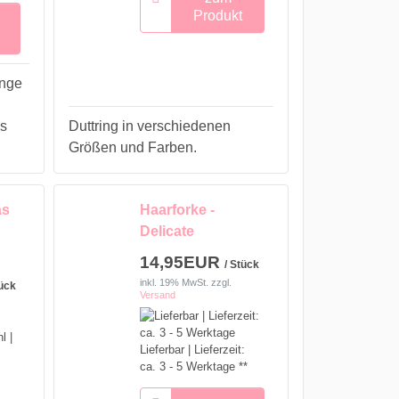
Produkt
nge
s
Duttring in verschiedenen
Größen und Farben.
as
Haarforke -
Delicate
14,95EUR
/ Stück
inkl. 19% MwSt.
zzgl.
tück
Versand
Lieferbar | Lieferzeit:
ca. 3 - 5 Werktage **