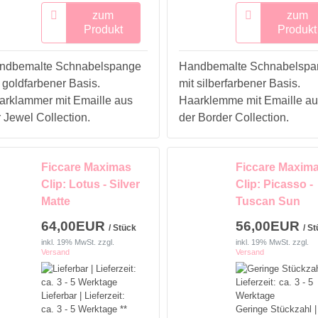
zum
zum
Produkt
Produkt
ndbemalte Schnabelspange
Handbemalte Schnabelspa
 goldfarbener Basis.
mit silberfarbener Basis.
arklammer mit Emaille aus
Haarklemme mit Emaille au
 Jewel Collection.
der Border Collection.
Ficcare Maximas
Ficcare Maxim
Clip: Lotus - Silver
Clip: Picasso -
Matte
Tuscan Sun
64,00EUR
56,00EUR
/ Stück
/ S
inkl. 19% MwSt.
zzgl.
inkl. 19% MwSt.
zzgl.
Versand
Versand
Lieferbar | Lieferzeit:
ca. 3 - 5 Werktage **
Geringe Stückzahl |