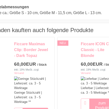
kelabmessungen
 ca.: Größe S - 10 cm, Größe M - 11,5 cm, Größe L - 13 cm.
den kauften auch folgende Produkte
NEU
Ficcare Maximas
Ficcare ICON Cl
Clip: Border Jewel
Classic - Lite
- Dark Topaz
Blonde
60,00EUR
60,00EUR
/ Stück
/ S
inkl. 19% MwSt.
zzgl.
inkl. 19% MwSt.
zzgl.
Versand
Versand
Lieferbar | Lieferzeit
Geringe Stückzahl |
ca. 3 - 5 Werktage *
Lieferzeit: ca. 3 - 5
Werktage **
zum
Produkt