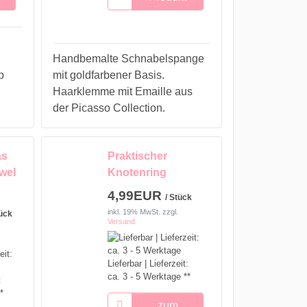
Handbemalte Schnabelspange
p
mit goldfarbener Basis.
Haarklemme mit Emaille aus
der Picasso Collection.
as
Praktischer
wel
Knotenring
4,99EUR
/ Stück
inkl. 19% MwSt.
zzgl.
tück
Versand
Lieferbar | Lieferzeit:
ca. 3 - 5 Werktage **
:
*
zum