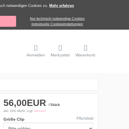
isch notwendigen Cookies zu.
Mehr erfahren
Nur technisch notwendige Cookies
Individuelle Cookieeinstellungen
Anmelden
Merkzettel
Warenkorb
56,00EUR
/ Stück
inkl. 19% MwSt.
zzgl.
Versand
Pflichtfeld
Größe Clip