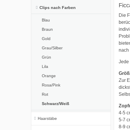
Ficc
Clips nach Farben
Die F
Blau
berüc
indiv
Braun
Probl
Gold
biete
Grau/Silber
nach 
Grün
Jede 
Lila
Größ
Orange
Zur E
Rosa/Pink
dicks
Selbs
Rot
Schwarz/Weiß
Zopf
4-5 c
Haarstäbe
5-7 
8-9 c