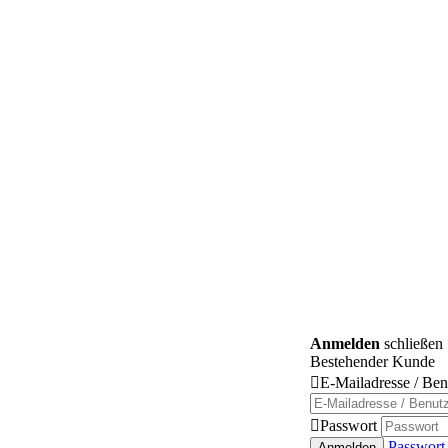
Anmelden
schließen
Bestehender Kunde

E-Mailadresse / Be

Passwort
Passwort
Anmelden