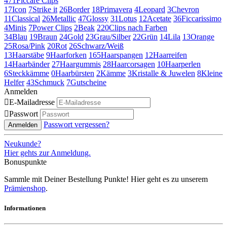
471
Ficcare Clips
17
Icon
7
Strike it
26
Border
18
Primavera
4
Leopard
3
Chevron
11
Classical
26
Metallic
47
Glossy
31
Lotus
12
Acetate
36
Ficcarissimo
4
Minis
7
Power Clips
2
Beak
220
Clips nach Farben
34
Blau
19
Braun
24
Gold
23
Grau/Silber
22
Grün
14
Lila
13
Orange
25
Rosa/Pink
20
Rot
26
Schwarz/Weiß
13
Haarstäbe
9
Haarforken
165
Haarspangen
12
Haarreifen
14
Haarbänder
27
Haargummis
28
Haarcorsagen
10
Haarperlen
6
Steckkämme
0
Haarbürsten
2
Kämme
3
Kristalle & Juwelen
8
Kleine
Helfer
43
Schmuck
7
Gutscheine
Anmelden

E-Mailadresse

Passwort
Passwort vergessen?
Anmelden
Neukunde?
Hier gehts zur Anmeldung.
Bonuspunkte
Sammle mit Deiner Bestellung Punkte! Hier geht es zu unserem
Prämienshop
.
Informationen