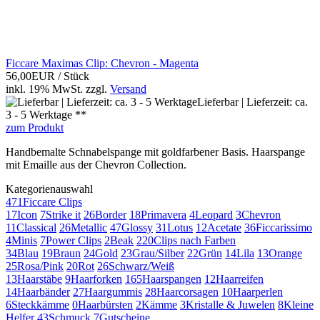
Ficcare Maximas Clip: Chevron - Magenta
56,00EUR
/ Stück
inkl. 19% MwSt.
zzgl.
Versand
Lieferbar | Lieferzeit: ca.
3 - 5 Werktage **
zum Produkt
Handbemalte Schnabelspange mit goldfarbener Basis. Haarspange
mit Emaille aus der Chevron Collection.
Kategorienauswahl
471
Ficcare Clips
17
Icon
7
Strike it
26
Border
18
Primavera
4
Leopard
3
Chevron
11
Classical
26
Metallic
47
Glossy
31
Lotus
12
Acetate
36
Ficcarissimo
4
Minis
7
Power Clips
2
Beak
220
Clips nach Farben
34
Blau
19
Braun
24
Gold
23
Grau/Silber
22
Grün
14
Lila
13
Orange
25
Rosa/Pink
20
Rot
26
Schwarz/Weiß
13
Haarstäbe
9
Haarforken
165
Haarspangen
12
Haarreifen
14
Haarbänder
27
Haargummis
28
Haarcorsagen
10
Haarperlen
6
Steckkämme
0
Haarbürsten
2
Kämme
3
Kristalle & Juwelen
8
Kleine
Helfer
43
Schmuck
7
Gutscheine