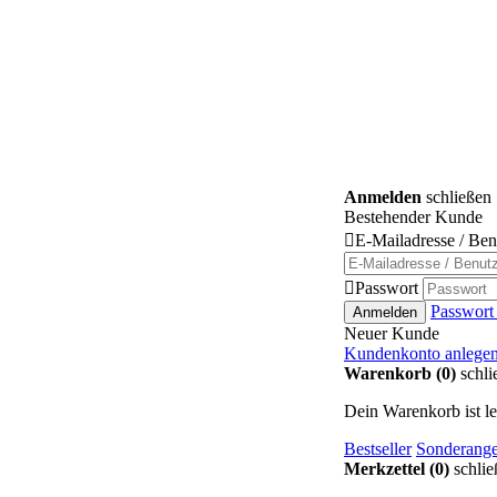
Anmelden
schließen
Bestehender Kunde

E-Mailadresse / Be

Passwort
Passwort
Anmelden
Neuer Kunde
Kundenkonto anlege
Warenkorb (0)
schli
Dein Warenkorb ist le
Bestseller
Sonderange
Merkzettel (0)
schlie