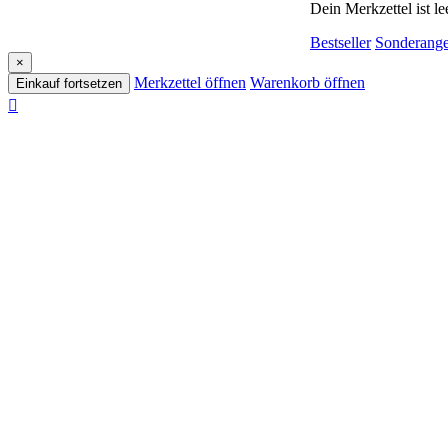
Dein Merkzettel ist lee
Bestseller
Sonderange
×
Merkzettel öffnen
Warenkorb öffnen
Einkauf fortsetzen
