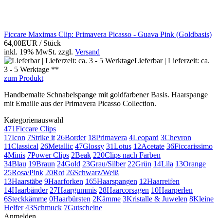
Ficcare Maximas Clip: Primavera Picasso - Guava Pink (Goldbasis)
64,00EUR
/ Stück
inkl. 19% MwSt.
zzgl.
Versand
Lieferbar | Lieferzeit: ca.
3 - 5 Werktage **
zum Produkt
Handbemalte Schnabelspange mit goldfarbener Basis. Haarspange
mit Emaille aus der Primavera Picasso Collection.
Kategorienauswahl
471
Ficcare Clips
17
Icon
7
Strike it
26
Border
18
Primavera
4
Leopard
3
Chevron
11
Classical
26
Metallic
47
Glossy
31
Lotus
12
Acetate
36
Ficcarissimo
4
Minis
7
Power Clips
2
Beak
220
Clips nach Farben
34
Blau
19
Braun
24
Gold
23
Grau/Silber
22
Grün
14
Lila
13
Orange
25
Rosa/Pink
20
Rot
26
Schwarz/Weiß
13
Haarstäbe
9
Haarforken
165
Haarspangen
12
Haarreifen
14
Haarbänder
27
Haargummis
28
Haarcorsagen
10
Haarperlen
6
Steckkämme
0
Haarbürsten
2
Kämme
3
Kristalle & Juwelen
8
Kleine
Helfer
43
Schmuck
7
Gutscheine
Anmelden