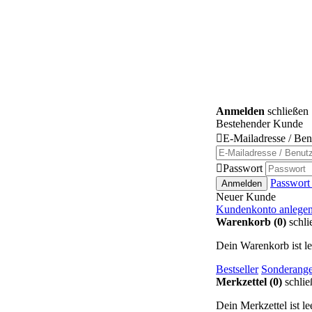
Anmelden
schließen
Bestehender Kunde

E-Mailadresse / Be

Passwort
Passwort
Anmelden
Neuer Kunde
Kundenkonto anlege
Warenkorb (0)
schli
Dein Warenkorb ist le
Bestseller
Sonderange
Merkzettel (0)
schlie
Dein Merkzettel ist lee