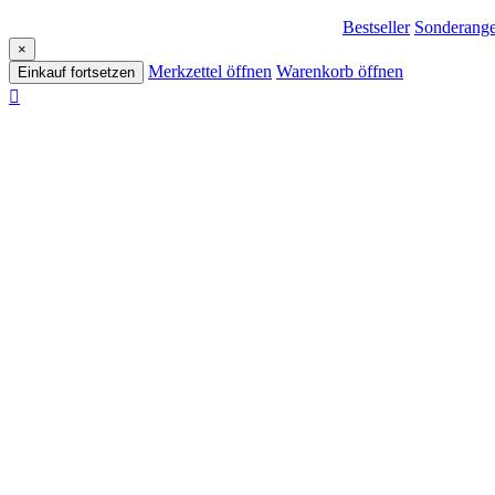
Bestseller
Sonderange
×
Merkzettel öffnen
Warenkorb öffnen
Einkauf fortsetzen
