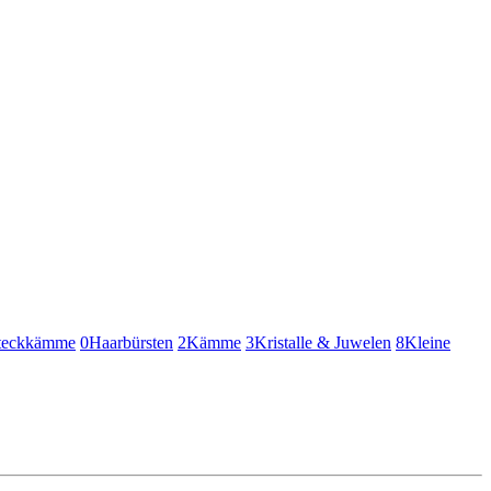
teckkämme
0
Haarbürsten
2
Kämme
3
Kristalle & Juwelen
8
Kleine