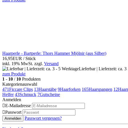
Haarperle - Bartperle: Thors Hammer Mjölnir (aus Silber)
16,95EUR
/ Stück
inkl. 19% MwSt.
zzgl.
Versand
Lieferbar | Lieferzeit: ca. 
zum Produkt
1
-
10
/
10
Produkten
Kategorienauswahl
471
Ficcare Clips
13
Haarstäbe
9
Haarforken
165
Haarspangen
12
Haarr
Helfer
43
Schmuck
7
Gutscheine
Anmelden

E-Mailadresse

Passwort
Passwort vergessen?
Anmelden