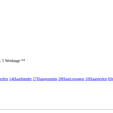
3 - 5 Werktage **
eifen
14
Haarbänder
27
Haargummis
28
Haarcorsagen
10
Haarperlen
6
S