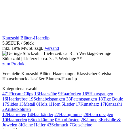
Kanzashi Blüten-Haarclip
5,95EUR
/ Stück
inkl. 19% MwSt.
zzgl.
Versand
Geringe
Stückzahl | Lieferzeit: ca. 3 - 5 Werktage **
zum Produkt
Verspielte Kanzashi Blüten Haarspange. Klassischer Geisha
Haarschmuck als süßer Blumen-Haarclip.
Kategorienauswahl
471
Ficcare Clips
13
Haarstäbe
9
Haarforken
165
Haarspangen
16
Haarkrebse
19
Schnabelspangen
33
Patentspangen
18
Tige Boule
17
Slides
13
Metall
0
Holz
1
Horn
5
Leder
17
Kunstharz
17
Kanzashi
2
Ansteckblüten
12
Haarreifen
14
Haarbänder
27
Haargummis
28
Haarcorsagen
10
Haarperlen
6
Steckkämme
0
Haarbürsten
2
Kämme
3
Kristalle &
Juwelen
8
Kleine Helfer
43
Schmuck
7
Gutscheine