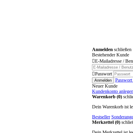
Anmelden
schließen
Bestehender Kunde

E-Mailadresse / Be

Passwort
Passwort
Anmelden
Neuer Kunde
Kundenkonto anlege
Warenkorb (0)
schli
Dein Warenkorb ist le
Bestseller
Sonderange
Merkzettel (0)
schlie
Dein Merkzettel ist lee