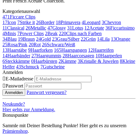
Print French Acetate Collection.
Kategorienauswahl
471
Ficcare Clips
17
Icon
7
Strike it
26
Border
18
Primavera
4
Leopard
3
Chevron
11
Classical
26
Metallic
47
Glossy
31
Lotus
12
Acetate
36
Ficcarissimo
4
Minis
7
Power Clips
2
Beak
220
Clips nach Farben
34
Blau
19
Braun
24
Gold
23
Grau/Silber
22
Grün
14
Lila
13
Orange
25
Rosa/Pink
20
Rot
26
Schwarz/Weiß
13
Haarstäbe
9
Haarforken
165
Haarspangen
12
Haarreifen
14
Haarbänder
27
Haargummis
28
Haarcorsagen
10
Haarperlen
6
Steckkämme
0
Haarbürsten
2
Kämme
3
Kristalle & Juwelen
8
Kleine
Helfer
43
Schmuck
7
Gutscheine
Anmelden

E-Mailadresse

Passwort
Passwort vergessen?
Anmelden
Neukunde?
Hier gehts zur Anmeldung.
Bonuspunkte
Sammle mit Deiner Bestellung Punkte! Hier geht es zu unserem
Prämienshop
.