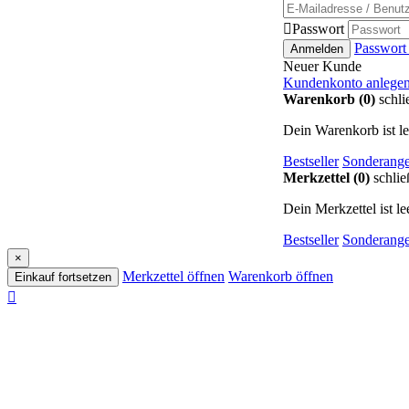

Passwort
Passwort
Anmelden
Neuer Kunde
Kundenkonto anlege
Warenkorb (0)
schli
Dein Warenkorb ist le
Bestseller
Sonderange
Merkzettel (0)
schlie
Dein Merkzettel ist lee
Bestseller
Sonderange
×
Merkzettel öffnen
Warenkorb öffnen
Einkauf fortsetzen
