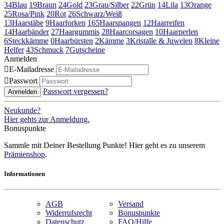
34
Blau
19
Braun
24
Gold
23
Grau/Silber
22
Grün
14
Lila
13
Orange
25
Rosa/Pink
20
Rot
26
Schwarz/Weiß
13
Haarstäbe
9
Haarforken
165
Haarspangen
12
Haarreifen
14
Haarbänder
27
Haargummis
28
Haarcorsagen
10
Haarperlen
6
Steckkämme
0
Haarbürsten
2
Kämme
3
Kristalle & Juwelen
8
Kleine
Helfer
43
Schmuck
7
Gutscheine
Anmelden

E-Mailadresse

Passwort
Passwort vergessen?
Anmelden
Neukunde?
Hier gehts zur Anmeldung.
Bonuspunkte
Sammle mit Deiner Bestellung Punkte! Hier geht es zu unserem
Prämienshop
.
Informationen
AGB
Versand
Widerrufsrecht
Bonuspunkte
Datenschutz
FAQ/Hilfe