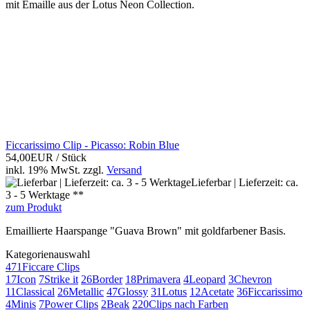
mit Emaille aus der Lotus Neon Collection.
Ficcarissimo Clip - Picasso: Robin Blue
54,00EUR
/ Stück
inkl. 19% MwSt.
zzgl.
Versand
Lieferbar | Lieferzeit: ca.
3 - 5 Werktage **
zum Produkt
Emaillierte Haarspange "Guava Brown" mit goldfarbener Basis.
Kategorienauswahl
471
Ficcare Clips
17
Icon
7
Strike it
26
Border
18
Primavera
4
Leopard
3
Chevron
11
Classical
26
Metallic
47
Glossy
31
Lotus
12
Acetate
36
Ficcarissimo
4
Minis
7
Power Clips
2
Beak
220
Clips nach Farben