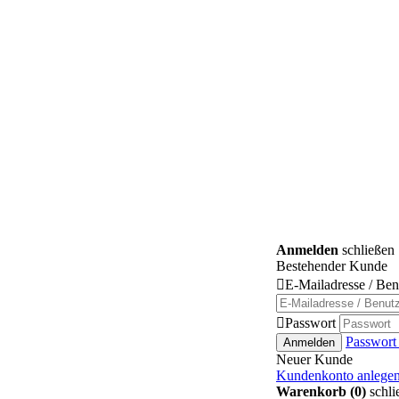
Anmelden
schließen
Bestehender Kunde

E-Mailadresse / Be

Passwort
Passwort
Anmelden
Neuer Kunde
Kundenkonto anlege
Warenkorb (0)
schli