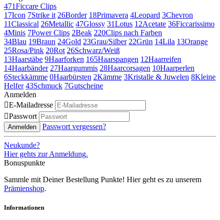
471
Ficcare Clips
17
Icon
7
Strike it
26
Border
18
Primavera
4
Leopard
3
Chevron
11
Classical
26
Metallic
47
Glossy
31
Lotus
12
Acetate
36
Ficcarissimo
4
Minis
7
Power Clips
2
Beak
220
Clips nach Farben
34
Blau
19
Braun
24
Gold
23
Grau/Silber
22
Grün
14
Lila
13
Orange
25
Rosa/Pink
20
Rot
26
Schwarz/Weiß
13
Haarstäbe
9
Haarforken
165
Haarspangen
12
Haarreifen
14
Haarbänder
27
Haargummis
28
Haarcorsagen
10
Haarperlen
6
Steckkämme
0
Haarbürsten
2
Kämme
3
Kristalle & Juwelen
8
Kleine
Helfer
43
Schmuck
7
Gutscheine
Anmelden

E-Mailadresse

Passwort
Passwort vergessen?
Anmelden
Neukunde?
Hier gehts zur Anmeldung.
Bonuspunkte
Sammle mit Deiner Bestellung Punkte! Hier geht es zu unserem
Prämienshop
.
Informationen