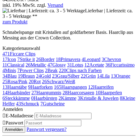
inkl. 19% MwSt.
zzgl.
Versand
Lieferbar | Lieferzeit: ca.
3 - 5 Werktage **
zum Produkt
Schnabelspange mit Kristallen auf goldfarbener Basis. Haarclip aus
Messing aus der Crown Collection.
Kategorienauswahl
471
Ficcare Clips
17
Icon
7
Strike it
26
Border
18
Primavera
4
Leopard
3
Chevron
11
Classical
26
Metallic
47
Glossy
31
Lotus
12
Acetate
36
Ficcarissimo
4
Minis
7
Power Clips
2
Beak
220
Clips nach Farben
34
Blau
19
Braun
24
Gold
23
Grau/Silber
22
Grün
14
Lila
13
Orange
25
Rosa/Pink
20
Rot
26
Schwarz/Weiß
13
Haarstäbe
9
Haarforken
165
Haarspangen
12
Haarreifen
14
Haarbänder
27
Haargummis
28
Haarcorsagen
10
Haarperlen
6
Steckkämme
0
Haarbürsten
2
Kämme
3
Kristalle & Juwelen
8
Kleine
Helfer
43
Schmuck
7
Gutscheine
Anmelden

E-Mailadresse

Passwort
Passwort vergessen?
Anmelden