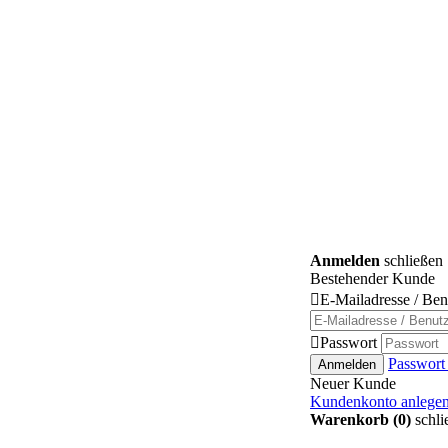
Anmelden
schließen
Bestehender Kunde

E-Mailadresse / Be

Passwort
Passwort
Anmelden
Neuer Kunde
Kundenkonto anlege
Warenkorb (0)
schli