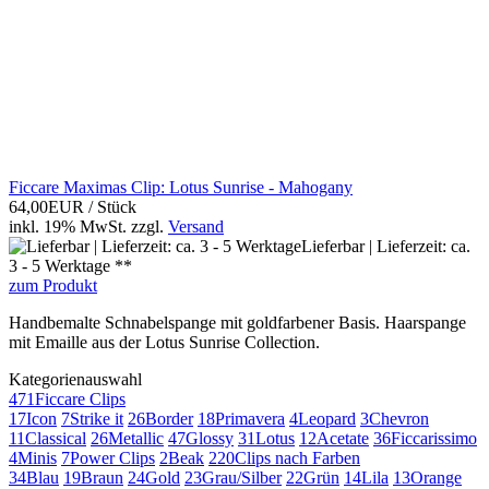
Ficcare Maximas Clip: Lotus Sunrise - Mahogany
64,00EUR
/ Stück
inkl. 19% MwSt.
zzgl.
Versand
Lieferbar | Lieferzeit: ca.
3 - 5 Werktage **
zum Produkt
Handbemalte Schnabelspange mit goldfarbener Basis. Haarspange
mit Emaille aus der Lotus Sunrise Collection.
Kategorienauswahl
471
Ficcare Clips
17
Icon
7
Strike it
26
Border
18
Primavera
4
Leopard
3
Chevron
11
Classical
26
Metallic
47
Glossy
31
Lotus
12
Acetate
36
Ficcarissimo
4
Minis
7
Power Clips
2
Beak
220
Clips nach Farben
34
Blau
19
Braun
24
Gold
23
Grau/Silber
22
Grün
14
Lila
13
Orange