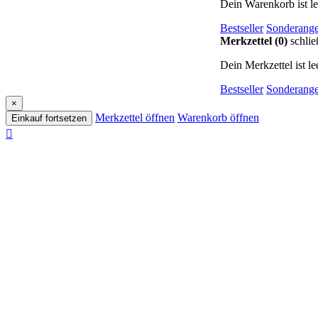
Dein Warenkorb ist le
Bestseller
Sonderange
Merkzettel (0)
schlie
Dein Merkzettel ist lee
Bestseller
Sonderange
×
Merkzettel öffnen
Warenkorb öffnen
Einkauf fortsetzen
