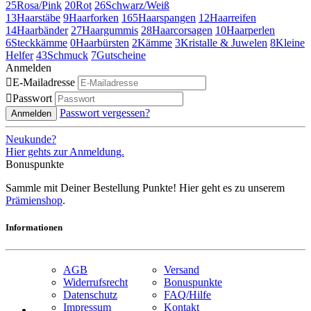
25
Rosa/Pink
20
Rot
26
Schwarz/Weiß
13
Haarstäbe
9
Haarforken
165
Haarspangen
12
Haarreifen
14
Haarbänder
27
Haargummis
28
Haarcorsagen
10
Haarperlen
6
Steckkämme
0
Haarbürsten
2
Kämme
3
Kristalle & Juwelen
8
Kleine
Helfer
43
Schmuck
7
Gutscheine
Anmelden

E-Mailadresse

Passwort
Passwort vergessen?
Anmelden
Neukunde?
Hier gehts zur Anmeldung.
Bonuspunkte
Sammle mit Deiner Bestellung Punkte! Hier geht es zu unserem
Prämienshop
.
Informationen
AGB
Versand
Widerrufsrecht
Bonuspunkte
Datenschutz
FAQ/Hilfe
Impressum
Kontakt