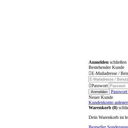
Anmelden
schließen
Bestehender Kunde

E-Mailadresse / Be

Passwort
Passwort
Anmelden
Neuer Kunde
Kundenkonto anlege
Warenkorb (0)
schli
Dein Warenkorb ist le
Bestseller
Sonderange