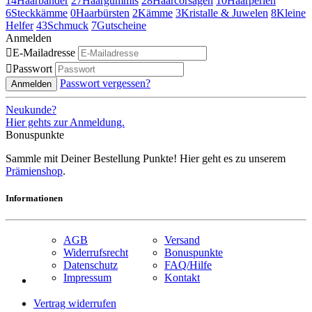
14
Haarbänder
27
Haargummis
28
Haarcorsagen
10
Haarperlen
6
Steckkämme
0
Haarbürsten
2
Kämme
3
Kristalle & Juwelen
8
Kleine
Helfer
43
Schmuck
7
Gutscheine
Anmelden

E-Mailadresse

Passwort
Passwort vergessen?
Anmelden
Neukunde?
Hier gehts zur Anmeldung.
Bonuspunkte
Sammle mit Deiner Bestellung Punkte! Hier geht es zu unserem
Prämienshop
.
Informationen
AGB
Versand
Widerrufsrecht
Bonuspunkte
Datenschutz
FAQ/Hilfe
Impressum
Kontakt
Vertrag widerrufen