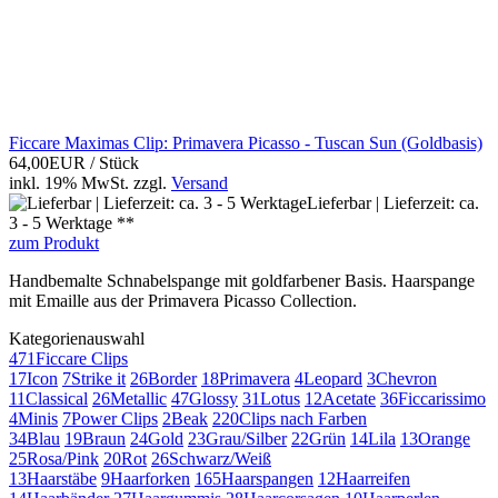
Ficcare Maximas Clip: Primavera Picasso - Tuscan Sun (Goldbasis)
64,00EUR
/ Stück
inkl. 19% MwSt.
zzgl.
Versand
Lieferbar | Lieferzeit: ca.
3 - 5 Werktage **
zum Produkt
Handbemalte Schnabelspange mit goldfarbener Basis. Haarspange
mit Emaille aus der Primavera Picasso Collection.
Kategorienauswahl
471
Ficcare Clips
17
Icon
7
Strike it
26
Border
18
Primavera
4
Leopard
3
Chevron
11
Classical
26
Metallic
47
Glossy
31
Lotus
12
Acetate
36
Ficcarissimo
4
Minis
7
Power Clips
2
Beak
220
Clips nach Farben
34
Blau
19
Braun
24
Gold
23
Grau/Silber
22
Grün
14
Lila
13
Orange
25
Rosa/Pink
20
Rot
26
Schwarz/Weiß
13
Haarstäbe
9
Haarforken
165
Haarspangen
12
Haarreifen