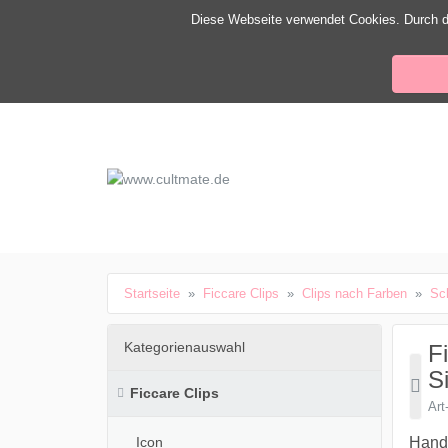
ließen
Diese Webseite verwendet Cookies. Durch d
www.cultmate.de
schließen
Suche
schließen
Suche
Startseite
Ficcare Clips
Clips nach Farben
Sc
Kategorienauswahl
F
Si
Ficcare Clips
Art
Icon
Handb