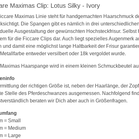
are Maximas Clip: Lotus Silky - Ivory
iccare Maximas Linie steht für handgemachten Haarschmuck de
ksichtigt. Die Spangen gibt es nämlich in drei unterschiedlic
iduelle Ausgestaltung der gewünschten Hochsteckfrisur. Selbst
em für die Ficcare Clips dar. Auch liegt spezielles Augenmerk au
n und damit eine möglichst lange Haltbarkeit der Frisur garantiert
Metallfarbe entweder versilbert oder 18k vergoldet wurde.
Maximas Haarspange wird in einem kleinen Schmuckbeutel ausg
eninfo
rmittlung der richtigen Größe ist, neben der Haarlänge, der Z
te Stelle des Pferdeschwanzes ausgemessen. Nachfolgend fin
tverständlich beraten wir Dich aber auch in Größenfragen.
umfang
m = Small
cm = Medium
m = Large