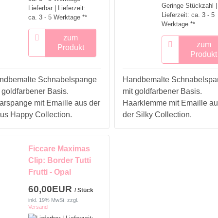
Geringe Stückzahl |
Lieferbar | Lieferzeit:
Lieferzeit: ca. 3 - 5
ca. 3 - 5 Werktage **
Werktage **
zum
zum
Produkt
Produkt
ndbemalte Schnabelspange
Handbemalte Schnabelspa
 goldfarbener Basis.
mit goldfarbener Basis.
arspange mit Emaille aus der
Haarklemme mit Emaille au
tus Happy Collection.
der Silky Collection.
Ficcare Maximas
Clip: Border Tutti
Frutti - Opal
60,00EUR
/ Stück
inkl. 19% MwSt.
zzgl.
Versand