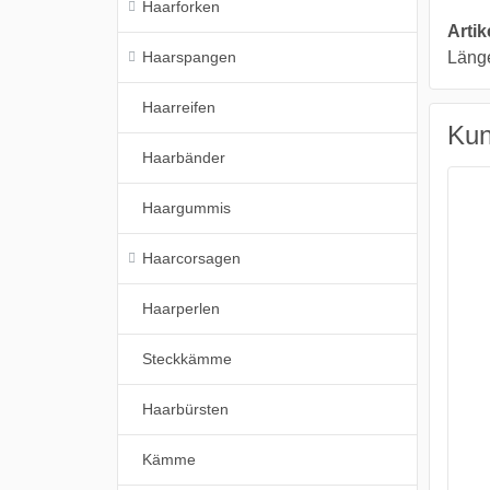
Haarforken
Arti
Haarspangen
Länge
Haarreifen
Kun
Haarbänder
Haargummis
Haarcorsagen
Haarperlen
Steckkämme
Haarbürsten
Kämme