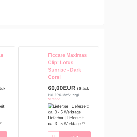
as
Ficcare Maximas
Clip: Lotus
Sunrise - Dark
Coral
60,00EUR
tück
/ Stück
inkl. 19% MwSt.
zzgl.
Versand
:
Lieferbar | Lieferzeit:
*
ca. 3 - 5 Werktage **
zum