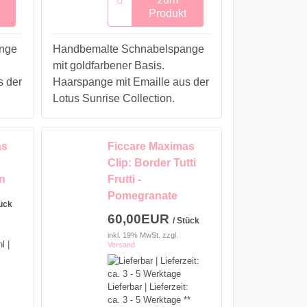
Produkt
nge
Handbemalte Schnabelspange
mit goldfarbener Basis.
s der
Haarspange mit Emaille aus der
Lotus Sunrise Collection.
as
Ficcare Maximas
Clip: Border Tutti
n
Frutti -
Pomegranate
tück
60,00EUR
/ Stück
inkl. 19% MwSt.
zzgl.
Versand
Lieferbar | Lieferzeit:
ca. 3 - 5 Werktage **