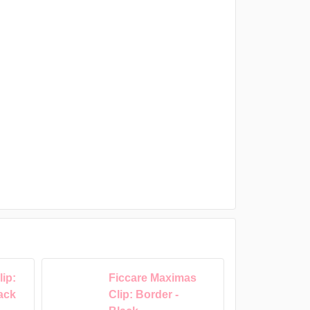
ip:
Ficcare Maximas
lack
Clip: Border -