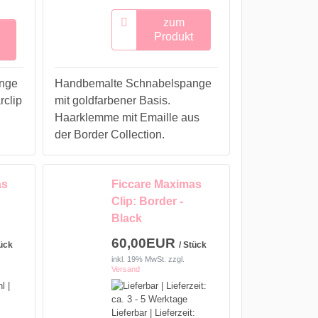
zum
Produkt
nge
Handbemalte Schnabelspange
rclip
mit goldfarbener Basis.
Haarklemme mit Emaille aus
der Border Collection.
as
Ficcare Maximas
Clip: Border -
Black
60,00EUR
tück
/ Stück
inkl. 19% MwSt.
zzgl.
Versand
Lieferbar | Lieferzeit: