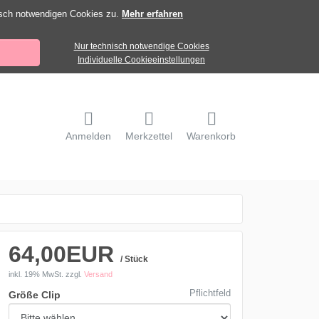
isch notwendigen Cookies zu.
Mehr erfahren
Nur technisch notwendige Cookies
Individuelle Cookieeinstellungen
Anmelden
Merkzettel
Warenkorb
64,00EUR
/ Stück
inkl. 19% MwSt.
zzgl.
Versand
Pflichtfeld
Größe Clip