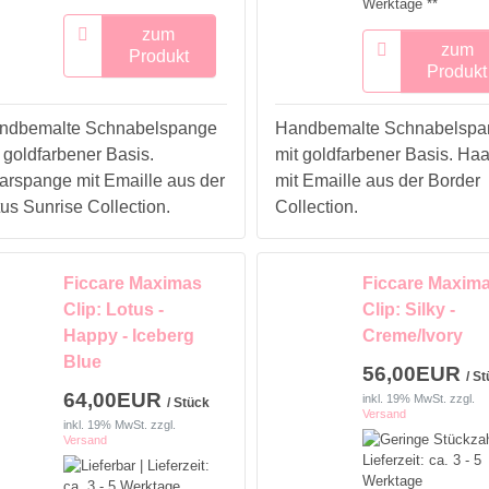
Werktage **
zum
zum
Produkt
Produkt
ndbemalte Schnabelspange
Handbemalte Schnabelspa
 goldfarbener Basis.
mit goldfarbener Basis. Haa
arspange mit Emaille aus der
mit Emaille aus der Border
us Sunrise Collection.
Collection.
Ficcare Maximas
Ficcare Maxim
Clip: Lotus -
Clip: Silky -
Happy - Iceberg
Creme/Ivory
Blue
56,00EUR
/ S
64,00EUR
inkl. 19% MwSt.
zzgl.
/ Stück
Versand
inkl. 19% MwSt.
zzgl.
Versand