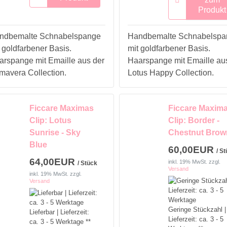
Produkt
ndbemalte Schnabelspange
Handbemalte Schnabelspa
 goldfarbener Basis.
mit goldfarbener Basis.
arspange mit Emaille aus der
Haarspange mit Emaille au
mavera Collection.
Lotus Happy Collection.
Ficcare Maximas
Ficcare Maxim
Clip: Lotus
Clip: Border -
Sunrise - Sky
Chestnut Brow
Blue
60,00EUR
/ S
64,00EUR
inkl. 19% MwSt.
zzgl.
/ Stück
Versand
inkl. 19% MwSt.
zzgl.
Versand
Geringe Stückzahl |
Lieferbar | Lieferzeit:
Lieferzeit: ca. 3 - 5
ca. 3 - 5 Werktage **