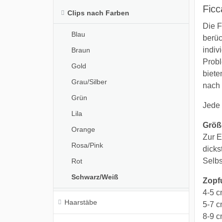
Ficc
Clips nach Farben
Die F
Blau
berüc
indiv
Braun
Probl
Gold
biete
Grau/Silber
nach 
Grün
Jede 
Lila
Größ
Orange
Zur E
Rosa/Pink
dicks
Selbs
Rot
Schwarz/Weiß
Zopf
4-5 c
Haarstäbe
5-7 
8-9 c