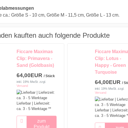
kelabmessungen
 ca.: Größe S - 10 cm, Größe M - 11,5 cm, Größe L - 13 cm.
den kauften auch folgende Produkte
Ficcare Maximas
Ficcare Maxim
Clip: Primavera -
Clip: Lotus -
Sand (Goldbasis)
Happy - Green
Turquoise
64,00EUR
/ Stück
64,00EUR
inkl. 19% MwSt.
zzgl.
/ S
Versand
inkl. 19% MwSt.
zzgl.
Versand
Lieferbar | Lieferzeit:
ca. 3 - 5 Werktage **
Lieferbar | Lieferzeit
ca. 3 - 5 Werktage *
zum
Produkt
zum