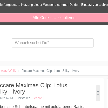
ie fortgesetzte Nutzung dieser Webseite stimmst Du dem Einsatz von techn
Alle Cookies akzeptieren
hwarz/Weiß
Ficcare Maximas Clip: Lotus Silky - Ivory
iccare Maximas Clip: Lotus
lky - Ivory
-Nr.
6v13
Hersteller
Ficcare
emalte Schnabelspange mit goldfarbener Basis.