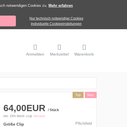
isch notwendigen Cookies zu.
Mehr erfahren
Nur technisch notwendige Cookies
Individuelle Cookieeinstellungen
Anmelden
Merkzettel
Warenkorb
Top
Neu
64,00EUR
/ Stück
inkl. 19% MwSt.
zzgl.
Versand
Pflichtfeld
Größe Clip