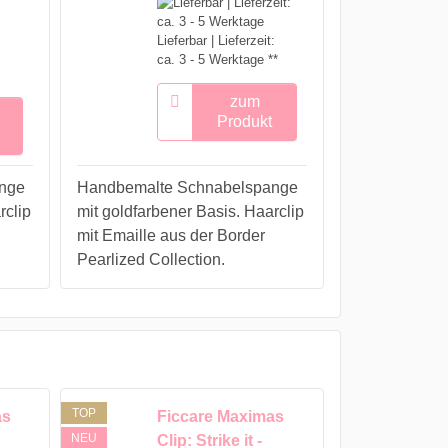
Lieferbar | Lieferzeit:
ca. 3 - 5 Werktage **
zum
Produkt
nge
Handbemalte Schnabelspange
rclip
mit goldfarbener Basis. Haarclip
mit Emaille aus der Border
Pearlized Collection.
TOP
as
Ficcare Maximas
NEU
Clip: Strike it -