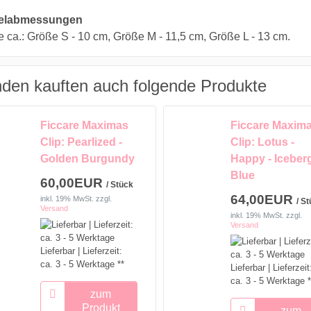
kelabmessungen
 ca.: Größe S - 10 cm, Größe M - 11,5 cm, Größe L - 13 cm.
den kauften auch folgende Produkte
Ficcare Maximas
Ficcare Maxim
Clip: Pearlized -
Clip: Lotus -
Golden Burgundy
Happy - Iceber
Blue
60,00EUR
/ Stück
64,00EUR
inkl. 19% MwSt.
zzgl.
/ S
Versand
inkl. 19% MwSt.
zzgl.
Versand
Lieferbar | Lieferzeit:
ca. 3 - 5 Werktage **
Lieferbar | Lieferzeit
ca. 3 - 5 Werktage *
zum
Produkt
zum