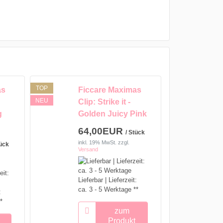
TOP
as
Ficcare Maximas
NEU
Clip: Strike it -
g
Golden Juicy Pink
64,00EUR
/ Stück
inkl. 19% MwSt.
zzgl.
tück
Versand
Lieferbar | Lieferzeit:
ca. 3 - 5 Werktage **
:
*
zum
Produkt