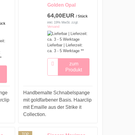
Golden Opal
64,00EUR
/ Stück
inkl. 19% MwSt.
zzgl.
tück
Versand
Lieferbar | Lieferzeit:
ca. 3 - 5 Werktage **
:
*
zum
Produkt
nge
Handbemalte Schnabelspange
rclip
mit goldfarbener Basis. Haarclip
mit Emaille aus der Strike it
Collection.
TOP