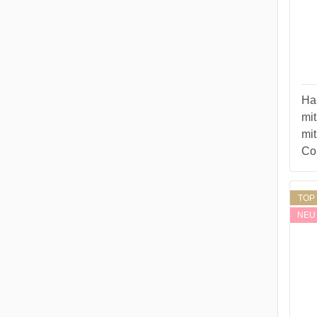
Ha
mit
mit
Col
TOP
NEU