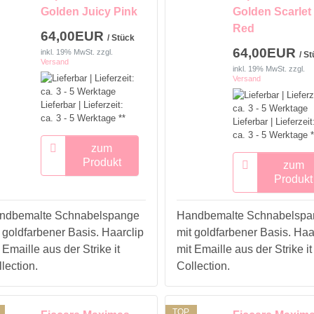
Golden Juicy Pink
Golden Scarlet
Red
64,00EUR
/ Stück
64,00EUR
inkl. 19% MwSt.
zzgl.
/ S
Versand
inkl. 19% MwSt.
zzgl.
Versand
Lieferbar | Lieferzeit:
ca. 3 - 5 Werktage **
Lieferbar | Lieferzeit
ca. 3 - 5 Werktage *
zum
Produkt
zum
Produkt
ndbemalte Schnabelspange
Handbemalte Schnabelspa
 goldfarbener Basis. Haarclip
mit goldfarbener Basis. Haa
 Emaille aus der Strike it
mit Emaille aus der Strike it
lection.
Collection.
TOP