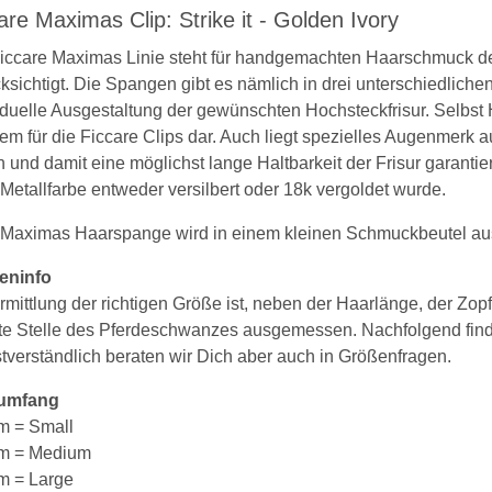
are Maximas Clip: Strike it - Golden Ivory
iccare Maximas Linie steht für handgemachten Haarschmuck de
ksichtigt. Die Spangen gibt es nämlich in drei unterschiedlic
iduelle Ausgestaltung der gewünschten Hochsteckfrisur. Selbst
em für die Ficcare Clips dar. Auch liegt spezielles Augenmerk au
n und damit eine möglichst lange Haltbarkeit der Frisur garantiert
Metallfarbe entweder versilbert oder 18k vergoldet wurde.
Maximas Haarspange wird in einem kleinen Schmuckbeutel ausg
eninfo
rmittlung der richtigen Größe ist, neben der Haarlänge, der Z
te Stelle des Pferdeschwanzes ausgemessen. Nachfolgend fin
tverständlich beraten wir Dich aber auch in Größenfragen.
umfang
m = Small
cm = Medium
m = Large