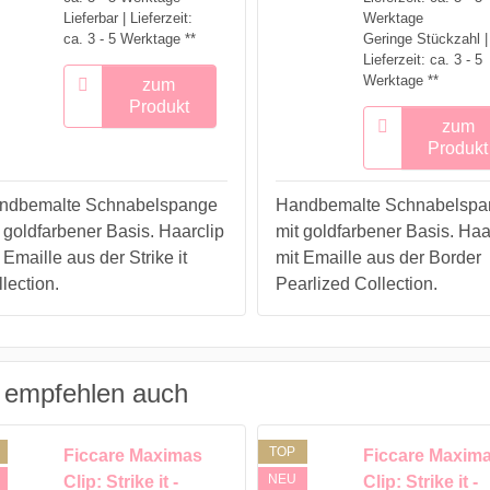
Lieferbar | Lieferzeit:
ca. 3 - 5 Werktage **
Geringe Stückzahl |
Lieferzeit: ca. 3 - 5
Werktage **
zum
Produkt
zum
Produkt
ndbemalte Schnabelspange
Handbemalte Schnabelspa
 goldfarbener Basis. Haarclip
mit goldfarbener Basis. Haa
 Emaille aus der Strike it
mit Emaille aus der Border
lection.
Pearlized Collection.
 empfehlen auch
TOP
Ficcare Maximas
Ficcare Maxim
NEU
Clip: Strike it -
Clip: Strike it -