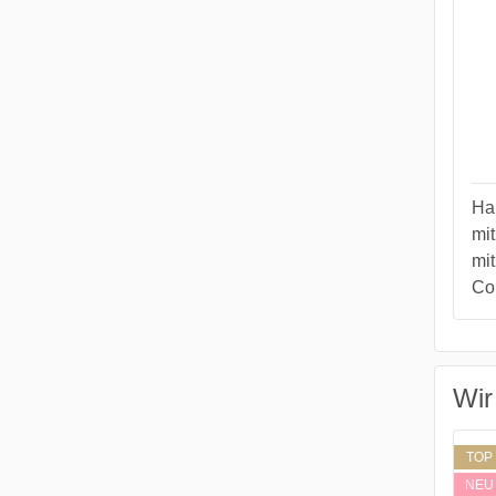
Ha
mit
mit
Col
Wir
TOP
NEU