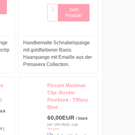
zum
Produkt
nge
Handbemalte Schnabelspange
rclip
mit goldfarbener Basis.
Haarspange mit Emaille aus der
Primavera Collection.
as
Ficcare Maximas
Clip: Border
d
Pearlized - Tiffany
Blue
tück
60,00EUR
/ Stück
inkl. 19% MwSt.
zzgl.
Versand