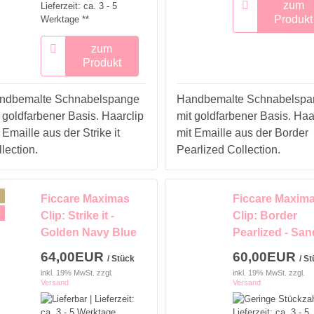
zum
Lieferzeit: ca. 3 - 5
Produkt
Werktage **
zum
Produkt
ndbemalte Schnabelspange
Handbemalte Schnabelspa
 goldfarbener Basis. Haarclip
mit goldfarbener Basis. Haa
 Emaille aus der Strike it
mit Emaille aus der Border
lection.
Pearlized Collection.
Ficcare Maximas
Ficcare Maxim
Clip: Strike it -
Clip: Border
Golden Navy Blue
Pearlized - San
64,00EUR
60,00EUR
/ Stück
/ S
inkl. 19% MwSt.
zzgl.
inkl. 19% MwSt.
zzgl.
Versand
Versand