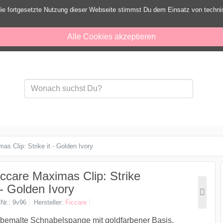
ie fortgesetzte Nutzung dieser Webseite stimmst Du dem Einsatz von techn
Alle Cookies akzeptieren
as Clip: Strike it - Golden Ivory
iccare Maximas Clip: Strike
t - Golden Ivory
-Nr.
9v96
Hersteller
Ficcare
emalte Schnabelspange mit goldfarbener Basis.