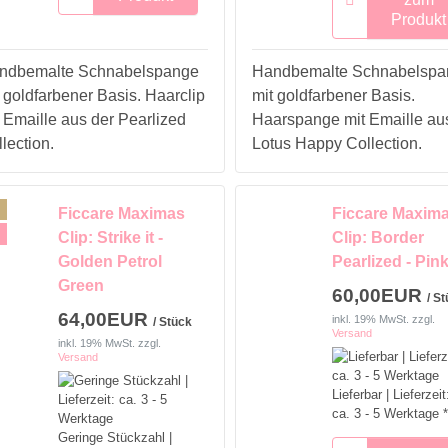
Produkt
ndbemalte Schnabelspange
Handbemalte Schnabelspa
 goldfarbener Basis. Haarclip
mit goldfarbener Basis.
 Emaille aus der Pearlized
Haarspange mit Emaille au
lection.
Lotus Happy Collection.
Ficcare Maximas
Ficcare Maxim
Clip: Strike it -
Clip: Border
Golden Petrol
Pearlized - Pin
Green
60,00EUR
/ S
64,00EUR
inkl. 19% MwSt.
zzgl.
/ Stück
Versand
inkl. 19% MwSt.
zzgl.
Versand
Lieferbar | Lieferzeit
ca. 3 - 5 Werktage *
Geringe Stückzahl |