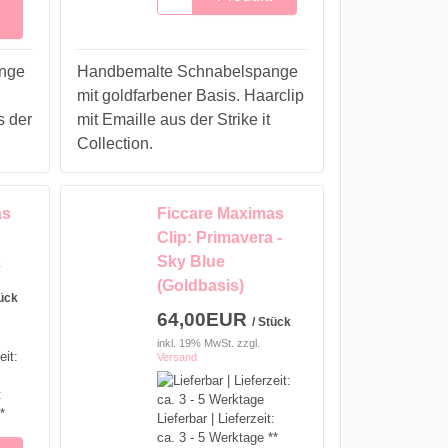
nge
Handbemalte Schnabelspange
mit goldfarbener Basis. Haarclip
s der
mit Emaille aus der Strike it
Collection.
as
Ficcare Maximas
Clip: Primavera -
k
Sky Blue
(Goldbasis)
tück
64,00EUR
/ Stück
inkl. 19% MwSt.
zzgl.
Versand
:
*
Lieferbar | Lieferzeit:
ca. 3 - 5 Werktage **