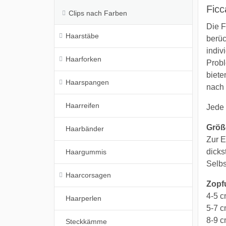
Ficc
Clips nach Farben
Die F
Haarstäbe
berüc
indiv
Haarforken
Probl
biete
Haarspangen
nach 
Haarreifen
Jede 
Größ
Haarbänder
Zur E
dicks
Haargummis
Selbs
Haarcorsagen
Zopf
4-5 c
Haarperlen
5-7 
8-9 c
Steckkämme