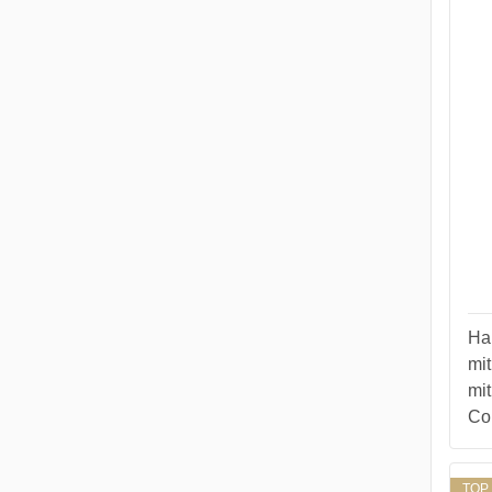
Ha
mit
mit
Col
TOP