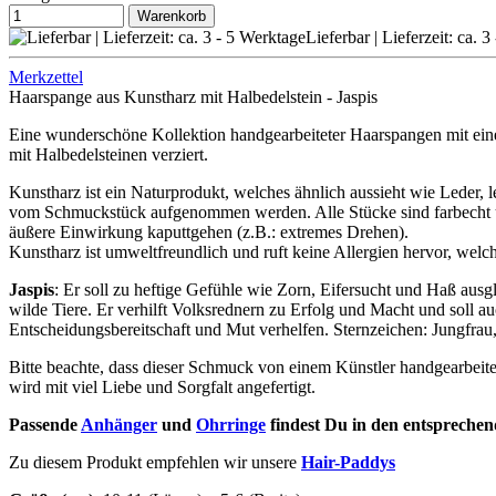
Warenkorb
Lieferbar | Lieferzeit: ca. 
Merkzettel
Haarspange aus Kunstharz mit Halbedelstein - Jaspis
Eine wunderschöne Kollektion handgearbeiteter Haarspangen mit eine
mit Halbedelsteinen verziert.
Kunstharz ist ein Naturprodukt, welches ähnlich aussieht wie Leder, 
vom Schmuckstück aufgenommen werden. Alle Stücke sind farbecht und
äußere Einwirkung kaputtgehen (z.B.: extremes Drehen).
Kunstharz ist umweltfreundlich und ruft keine Allergien hervor, welch
Jaspis
: Er soll zu heftige Gefühle wie Zorn, Eifersucht und Haß aus
wilde Tiere. Er verhilft Volksrednern zu Erfolg und Macht und soll au
Entscheidungsbereitschaft und Mut verhelfen. Sternzeichen: Jungfrau
Bitte beachte, dass dieser Schmuck von einem Künstler handgearbeite
wird mit viel Liebe und Sorgfalt angefertigt.
Passende
Anhänger
und
Ohrringe
findest Du in den entsprechen
Zu diesem Produkt empfehlen wir unsere
Hair-Paddys