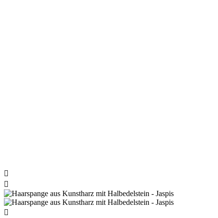


