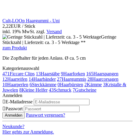
Cult-LOOp Haargummi - Uni
2,22EUR
/ Stück
inkl. 19% MwSt.
zzgl.
Versand
Geringe
Stückzahl | Lieferzeit: ca. 3 - 5 Werktage **
zum Produkt
Die Zopfhalter für jeden Anlass. Ø ca. 5 cm
Kategorienauswahl
471
Ficcare Clips
13
Haarstäbe
9
Haarforken
165
Haarspangen
12
Haarreifen
14
Haarbänder
27
Haargummis
28
Haarcorsagen
10
Haarperlen
6
Steckkämme
0
Haarbürsten
2
Kämme
3
Kristalle &
Juwelen
8
Kleine Helfer
43
Schmuck
7
Gutscheine
Anmelden

E-Mailadresse

Passwort
Passwort vergessen?
Anmelden
Neukunde?
Hier gehts zur Anmeldung.