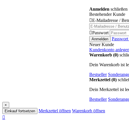
Anmelden
schließen
Bestehender Kunde

E-Mailadresse / Be

Passwort
Passwort
Anmelden
Neuer Kunde
Kundenkonto anlege
Warenkorb (0)
schli
Dein Warenkorb ist le
Bestseller
Sonderange
Merkzettel (0)
schlie
Dein Merkzettel ist lee
Bestseller
Sonderange
×
Merkzettel öffnen
Warenkorb öffnen
Einkauf fortsetzen
