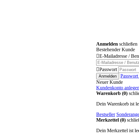
Anmelden
schließen
Bestehender Kunde

E-Mailadresse / Be

Passwort
Passwort
Anmelden
Neuer Kunde
Kundenkonto anlege
Warenkorb (0)
schli
Dein Warenkorb ist le
Bestseller
Sonderange
Merkzettel (0)
schlie
Dein Merkzettel ist lee