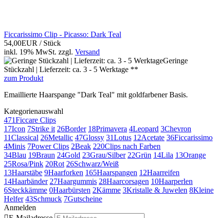
Ficcarissimo Clip - Picasso: Dark Teal
54,00EUR
/ Stück
inkl. 19% MwSt.
zzgl.
Versand
Geringe
Stückzahl | Lieferzeit: ca. 3 - 5 Werktage **
zum Produkt
Emaillierte Haarspange "Dark Teal" mit goldfarbener Basis.
Kategorienauswahl
471
Ficcare Clips
17
Icon
7
Strike it
26
Border
18
Primavera
4
Leopard
3
Chevron
11
Classical
26
Metallic
47
Glossy
31
Lotus
12
Acetate
36
Ficcarissimo
4
Minis
7
Power Clips
2
Beak
220
Clips nach Farben
34
Blau
19
Braun
24
Gold
23
Grau/Silber
22
Grün
14
Lila
13
Orange
25
Rosa/Pink
20
Rot
26
Schwarz/Weiß
13
Haarstäbe
9
Haarforken
165
Haarspangen
12
Haarreifen
14
Haarbänder
27
Haargummis
28
Haarcorsagen
10
Haarperlen
6
Steckkämme
0
Haarbürsten
2
Kämme
3
Kristalle & Juwelen
8
Kleine
Helfer
43
Schmuck
7
Gutscheine
Anmelden

E-Mailadresse