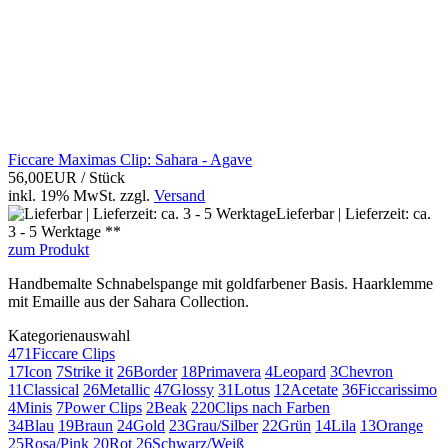
Ficcare Maximas Clip: Sahara - Agave
56,00EUR
/ Stück
inkl. 19% MwSt.
zzgl.
Versand
Lieferbar | Lieferzeit: ca.
3 - 5 Werktage **
zum Produkt
Handbemalte Schnabelspange mit goldfarbener Basis. Haarklemme
mit Emaille aus der Sahara Collection.
Kategorienauswahl
471
Ficcare Clips
17
Icon
7
Strike it
26
Border
18
Primavera
4
Leopard
3
Chevron
11
Classical
26
Metallic
47
Glossy
31
Lotus
12
Acetate
36
Ficcarissimo
4
Minis
7
Power Clips
2
Beak
220
Clips nach Farben
34
Blau
19
Braun
24
Gold
23
Grau/Silber
22
Grün
14
Lila
13
Orange
25
Rosa/Pink
20
Rot
26
Schwarz/Weiß