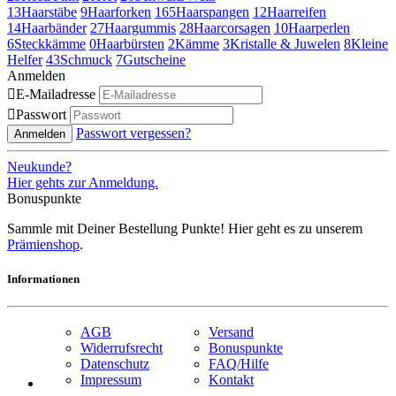
13
Haarstäbe
9
Haarforken
165
Haarspangen
12
Haarreifen
14
Haarbänder
27
Haargummis
28
Haarcorsagen
10
Haarperlen
6
Steckkämme
0
Haarbürsten
2
Kämme
3
Kristalle & Juwelen
8
Kleine
Helfer
43
Schmuck
7
Gutscheine
Anmelden

E-Mailadresse

Passwort
Passwort vergessen?
Anmelden
Neukunde?
Hier gehts zur Anmeldung.
Bonuspunkte
Sammle mit Deiner Bestellung Punkte! Hier geht es zu unserem
Prämienshop
.
Informationen
AGB
Versand
Widerrufsrecht
Bonuspunkte
Datenschutz
FAQ/Hilfe
Impressum
Kontakt